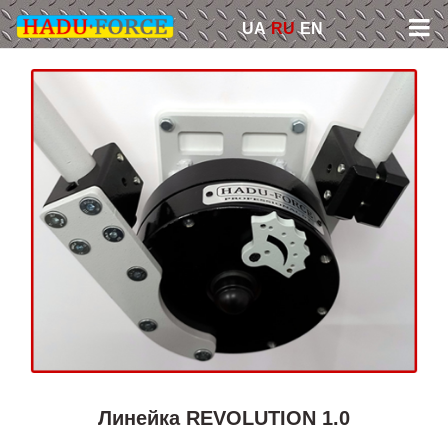
Skip
UA
RU
EN
to
content
Линейка REVOLUTION 1.0