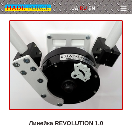
Skip
UA
RU
EN
to
content
Линейка REVOLUTION 1.0