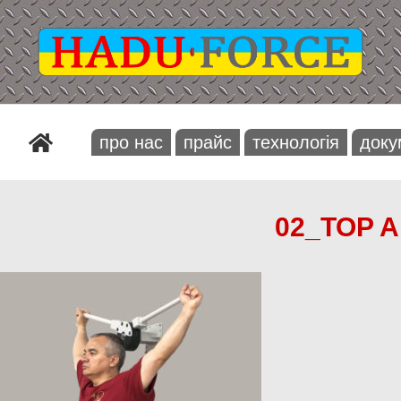
про нас
прайс
технологiя
доку
02_TOP 