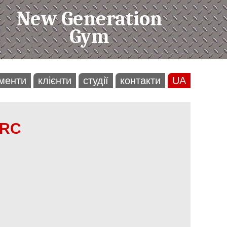
New Generation
Gym
менти
клієнти
студії
контакти
UA
ARC