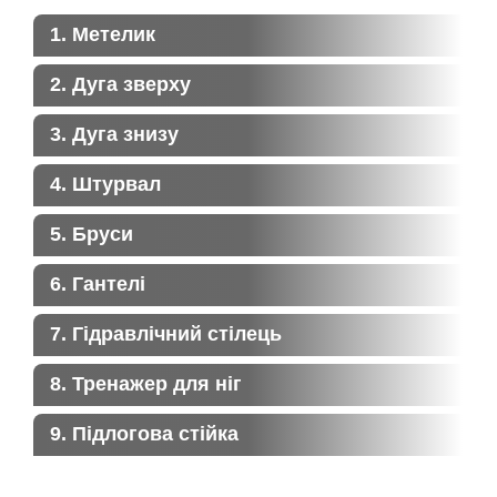
1. Метелик
2. Дуга зверху
3. Дуга знизу
4. Штурвал
5. Бруси
6. Гантелі
7. Гідравлічний стілець
8. Тренажер для ніг
9. Підлогова стійка