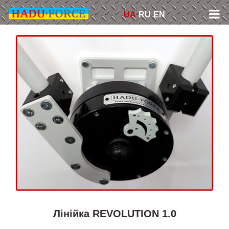
Skip
UA
RU
EN
to
content
Лінійка REVOLUTION 1.0