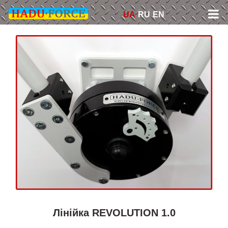
Skip
UA
RU
EN
to
content
Лінійка REVOLUTION 1.0