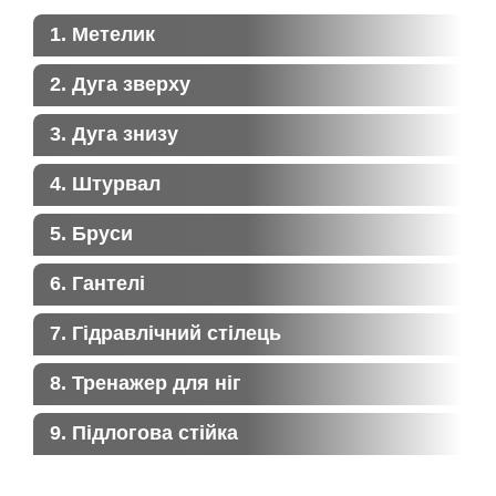
1. Метелик
2. Дуга зверху
3. Дуга знизу
4. Штурвал
5. Бруси
6. Гантелі
7. Гідравлічний стілець
8. Тренажер для ніг
9. Підлогова стійка