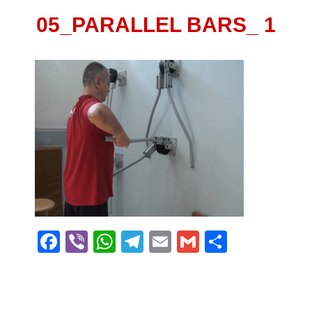
05_PARALLEL BARS_ 1
Facebook
Viber
WhatsApp
Telegram
Email
Gmail
Поділит