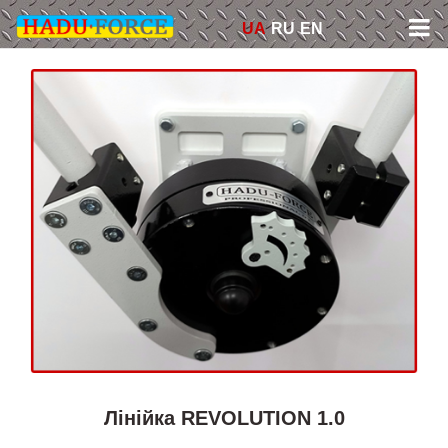
Skip
UA
RU
EN
to
content
Лінійка REVOLUTION 1.0