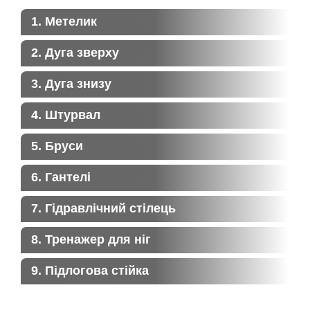
1. Метелик
2. Дуга зверху
3. Дуга знизу
4. Штурвал
5. Бруси
6. Гантелі
7. Гідравлічний стілець
8. Тренажер для ніг
9. Підлогова стійка