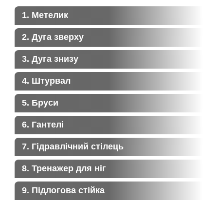
1. Метелик
2. Дуга зверху
3. Дуга знизу
4. Штурвал
5. Бруси
6. Гантелі
7. Гідравлічний стілець
8. Тренажер для ніг
9. Підлогова стійка