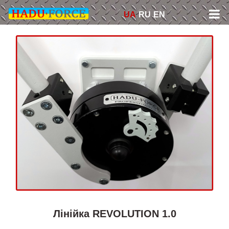
Skip
UA
RU
EN
to
content
Лінійка REVOLUTION 1.0